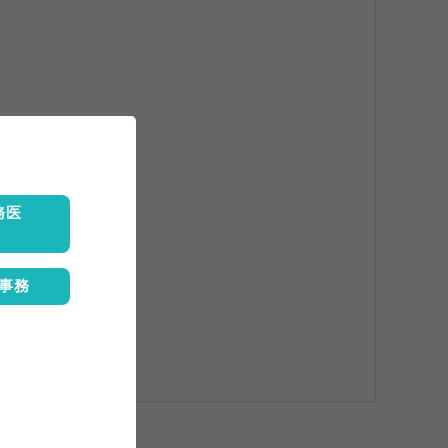
1〜1.5
務医
事務
錠40mg 1錠」
する必要がある。