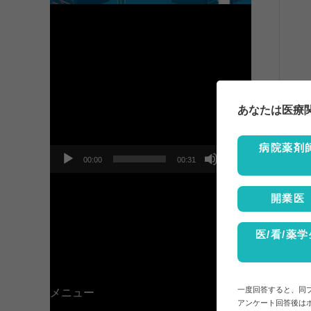
動
画
プ
あなたは医療
レ
ー
ヤ
病院薬剤
ー
00:00
00:31
開業医
医/看/薬学
一度回答すると、同
メニュー
アンケート回答後は