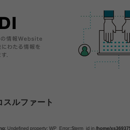
コスルファート
ng
: Undefined property: WP_Error::$term_id in
/home/xs369375