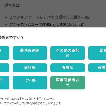
通常量は
ピコスルファート錠2.5mg は通常1日1回2～3錠
アジャストAコーワ錠40mgは通常1日1回2錠
関係者ですか？
である、単純に通常量換算すると
アジャストAコーワ40mg :
ピコスルファート錠2.5mg. ＝ 1 : 
師
薬局薬剤師
その他の薬剤
勤
師
となる。
歯科医
看護師
医療
そのため「ピコスルファート液5〜10滴 ＝ アジャストAコーワ
生
その他
医療関係者以
外
と考えられる。目安であり、便通の状況によって適宜変更
ブラウザであれば半年に1回しか表示されません。
ポップアップが閉じて記事を閲覧することができます。