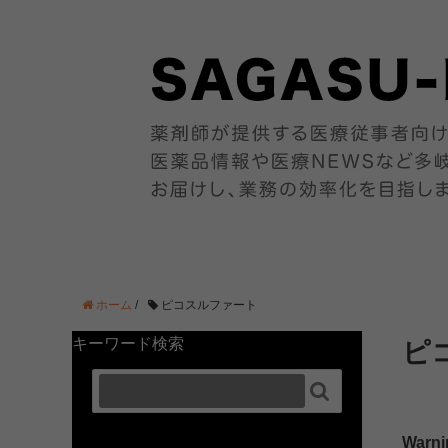
ホーム
/
ピコスルファート
キーワード検索
ピ

Warni