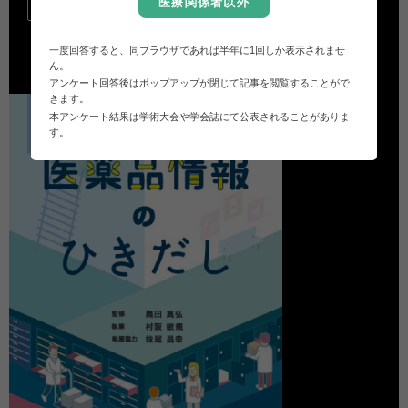

医療関係者以外
一度回答すると、同ブラウザであれば半年に1回しか表示されませ
ん。
アンケート回答後はポップアップが閉じて記事を閲覧することがで
きます。
本アンケート結果は学術大会や学会誌にて公表されることがありま
す。