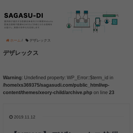
ホーム
/
デザレックス
デザレックス
Warning
: Undefined property: WP_Error::$term_id in
/home/xs369375/sagasudi.com/public_html/wp-
content/themes/xeory-child/archive.php
on line
23
2019.11.12