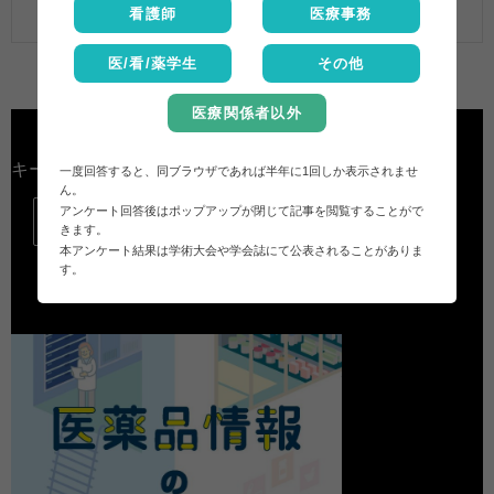
【A】2017年12月1日から長期投与可能である。
看護師
医療事務
医/看/薬学生
その他
医療関係者以外
キーワード検索
一度回答すると、同ブラウザであれば半年に1回しか表示されませ
ん。
アンケート回答後はポップアップが閉じて記事を閲覧することがで

きます。
本アンケート結果は学術大会や学会誌にて公表されることがありま
す。