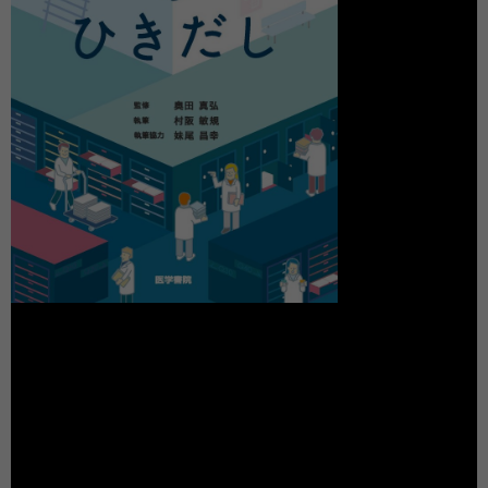
動
画
プ
レ