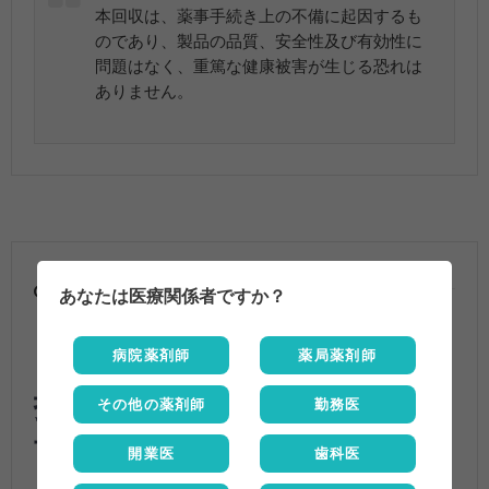
本回収は、薬事手続き上の不備に起因するも
のであり、製品の品質、安全性及び有効性に
問題はなく、重篤な健康被害が生じる恐れは
ありません。
2018.02.25
あなたは医療関係者ですか？
【Q】デザレックス錠5mgの
病院薬剤師
薬局薬剤師
投与制限解除日は？長期投与
その他の薬剤師
勤務医
可能日は？
開業医
歯科医