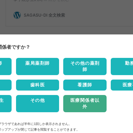
2019年11月18日より特約店に出荷再開となり、各医療機
関係者ですか？
包装は、デザレックス錠5mg 100錠包装、500錠包装
師
薬局薬剤師
その他の薬剤
勤
師
歯科医
看護師
医療
生
その他
医療関係者以
外
ブラウザであれば半年に1回しか表示されません。
ポップアップが閉じて記事を閲覧することができます。