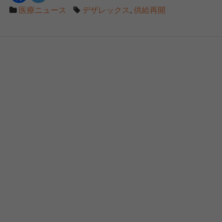
医療ニュース
デザレックス
,
供給再開