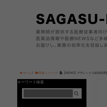
ホーム
/
医療ニュース
/
【NEWS】デザレックス錠供給再開 2
キーワード検索
