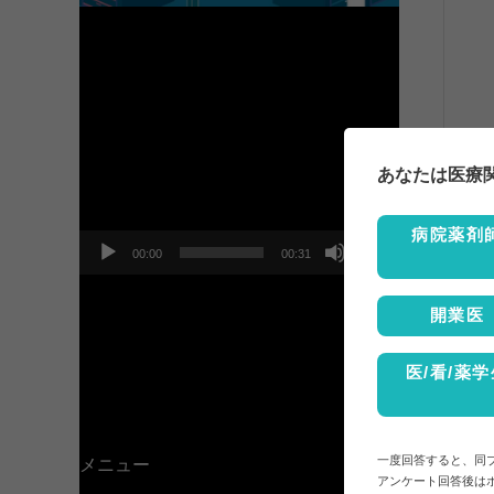
動
画
プ
あなたは医療
レ
ー
ヤ
病院薬剤
ー
00:00
00:31
開業医
医/看/薬学
一度回答すると、同
メニュー
アンケート回答後は