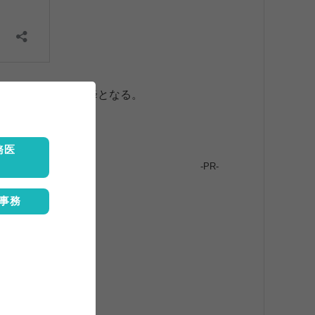
関への納入はそれ以降となる。
務医
-PR-
事務