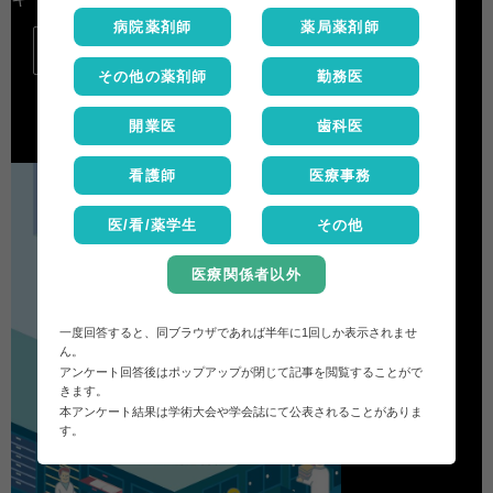
病院薬剤師
薬局薬剤師

その他の薬剤師
勤務医
開業医
歯科医
看護師
医療事務
医/看/薬学生
その他
医療関係者以外
一度回答すると、同ブラウザであれば半年に1回しか表示されませ
ん。
アンケート回答後はポップアップが閉じて記事を閲覧することがで
きます。
本アンケート結果は学術大会や学会誌にて公表されることがありま
す。