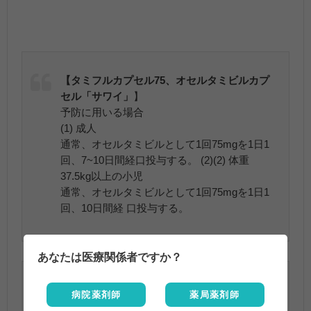
【タミフルカプセル75、オセルタミビルカプ
セル「サワイ」
】
予防に用いる場合
(1) 成人
通常、オセルタミビルとして1回75mgを1日1
回、7~10日間経口投与する。 (2)(2) 体重
37.5kg以上の小児
通常、オセルタミビルとして1回75mgを1日1
回、10日間経 口投与する。
あなたは医療関係者ですか？
【タミフルドライシロップ3％
】
病院薬剤師
薬局薬剤師
予防に用いる場合