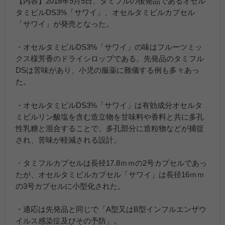
【内容】2018年9月5日、タミフルの後発品であるオセル
タミビルDS3%「サワイ」、オセルタミビルカプセル
「サワイ」が発売となった。
・オセルタミビルDS3%「サワイ」の味はフルーツミッ
クス様芳香のドライシロップである。先発品のタミフル
DSは苦味があり、小児の服薬に難儀する例も多々あっ
た。
・オセルタミビルDS3%「サワイ」は有効成分オセルタ
ミビルリン酸塩を含む造立物を甘味料や香料と共に多孔
性乳糖と混合することで、多孔部分に造粒物などが捕捉
され、苦味が軽減される設計。
・タミフルカプセルは長径17.8ｍｍの2号カプセルであっ
たが、オセルタミビルカプセル「サワイ」は長径16ｍｍ
の3号カプセルに小型化された。
・適応は先発品と同じで「A型又はB型インフルエンザウ
イルス感染症及びその予防」。