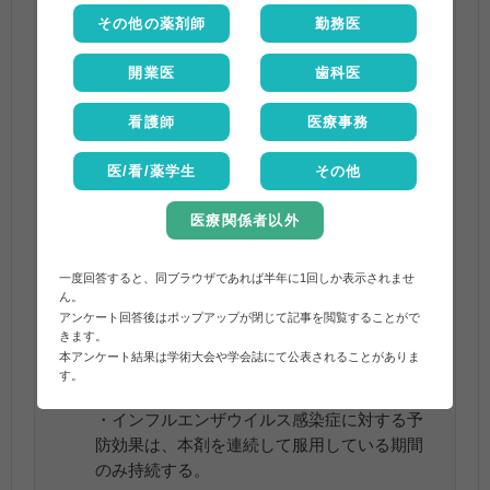
(1) 成人
その他の薬剤師
勤務医
通常、オセルタミビルとして1回75mgを1日1
回、7～10日間、用時懸濁して経口投与する。
開業医
歯科医
(2) 小児
通常、オセルタミビルとして以下の1回用量を
看護師
医療事務
1日1回、10日間、用時懸濁して経口投与す
る。ただし、1回最高用量はオセルタミビルと
医/看/薬学生
その他
して75mgとする。
幼小児の場合
医療関係者以外
2mg/kg（ドライシロップ剤として
66.7mg/kg）
一度回答すると、同ブラウザであれば半年に1回しか表示されませ
ん。
・インフルエンザウイルス感染症患者に接触
アンケート回答後はポップアップが閉じて記事を閲覧することがで
きます。
後2日以内に投与を開始すること（接触後48時
本アンケート結果は学術大会や学会誌にて公表されることがありま
間経過後に投与を開始した場合における有効
す。
性を裏付けるデータは得られていない）。
・インフルエンザウイルス感染症に対する予
防効果は、本剤を連続して服用している期間
のみ持続する。