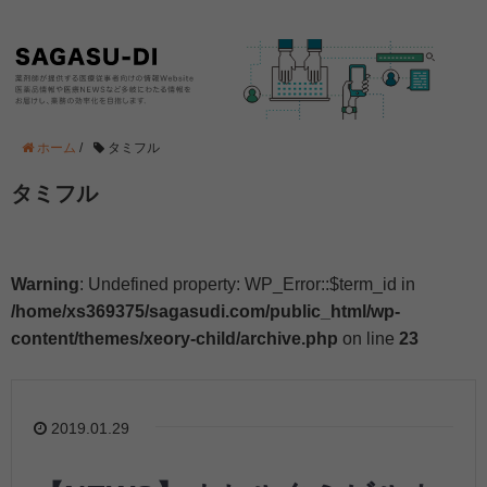
ホーム
/
タミフル
タミフル
Warning
: Undefined property: WP_Error::$term_id in
/home/xs369375/sagasudi.com/public_html/wp-
content/themes/xeory-child/archive.php
on line
23
2019.01.29