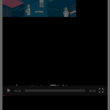
動
画
プ
レ
ー
ヤ
ー
00:00
00:31