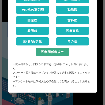
その他の薬剤師
勤務医
開業医
歯科医
看護師
医療事務
医/看/薬学生
その他
医療関係者以外
一度回答すると、同ブラウザであれば半年に1回しか表示されませ
ん。
アンケート回答後はポップアップが閉じて記事を閲覧することがで
きます。
本アンケート結果は学術大会や学会誌にて公表されることがありま
す。