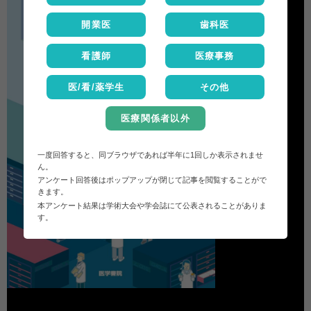
開業医
歯科医
看護師
医療事務
医/看/薬学生
その他
医療関係者以外
一度回答すると、同ブラウザであれば半年に1回しか表示されませ
ん。
アンケート回答後はポップアップが閉じて記事を閲覧することがで
きます。
本アンケート結果は学術大会や学会誌にて公表されることがありま
す。