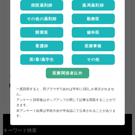
病院薬剤師
薬局薬剤師
その他の薬剤師
勤務医
開業医
歯科医
看護師
医療事務
医/看/薬学生
その他
医療関係者以外
製剤学的特性情報
プラザキサ
,
保存
一度回答すると、同ブラウザであれば半年に1回しか表示されませ
ん。
アンケート回答後はポップアップが閉じて記事を閲覧することがで
きます。
本アンケート結果は学術大会や学会誌にて公表されることがありま
す。
キーワード検索