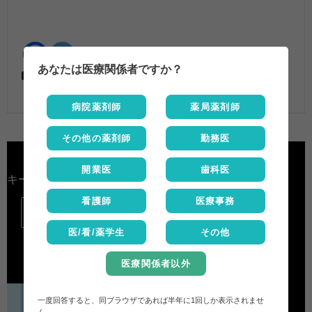
あなたは医療関係者ですか？
医薬品情報Q&A
病院薬剤師
薬局薬剤師
その他の薬剤師
勤務医
開業医
歯科医
キーワード検索
看護師
医療事務

医/看/薬学生
その他
医療関係者以外
一度回答すると、同ブラウザであれば半年に1回しか表示されませ
ん。