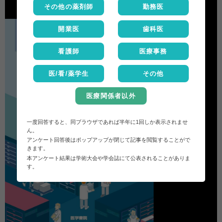
その他の薬剤師
勤務医
開業医
歯科医
看護師
医療事務
医/看/薬学生
その他
医療関係者以外
一度回答すると、同ブラウザであれば半年に1回しか表示されませ
ん。
アンケート回答後はポップアップが閉じて記事を閲覧することがで
きます。
本アンケート結果は学術大会や学会誌にて公表されることがありま
す。