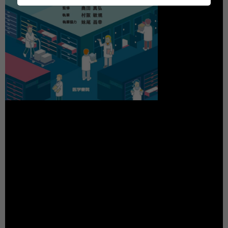
動
画
プ
レ
ー
ヤ
ー