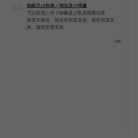
効能又は効果／用法及び用量
下記疾患に伴う咳嗽及び気道閉塞症状
気管支喘息、喘息性気管支炎、急性気管支
炎、慢性気管支炎
-PR-