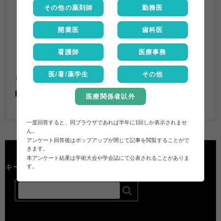
その他の薬剤師
勤務医
開業医
歯科医
看護師
医療事務
医/看/薬学生
その他
法規・調剤報酬
メキサゾラム
,
メレックス
医療関係者以外
一度回答すると、同ブラウザであれば半年に1回しか表示されませ
ん。
アンケート回答後はポップアップが閉じて記事を閲覧することがで
きます。
本アンケート結果は学術大会や学会誌にて公表されることがありま
キーワード検索
す。
