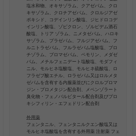
塩水和物、オキサゾラム、クアゼパム、クロ
キサゾラム、クロチアゼパム、クロルジアゼ
ポキシド、コデインリン酸塩、ジヒドロコデ
インリン酸塩、ゾピクロン、ゾルピデム酒石
酸塩、トリア ゾラム、ニメタゼパム、ハロキ
サゾラム、プラゼパム、フルジアゼパム、フ
ルニトラゼパム、フルラゼパム塩酸塩、ブロ
チゾラム、ブロマゼパム、ペモリン、メダゼ
パム、メチルフェニデート塩酸塩、モダフィ
ニル、モルヒネ塩酸塩、モルヒネ硫酸塩、ロ
フラゼプ酸エチル、ロラゼパム又はロルメタ
ゼパムを含有する内服薬並びにクロルプロマ
ジン・プロメタジン配合剤、メペンゾラート
臭化物・フェノバルビタール配合剤及びプロ
キシフィリン・エフェドリン配合剤
外用薬
フェンタニル、フェンタニルクエン酸塩又は
モルヒネ塩酸塩を含有する外用薬 注射薬 フェ