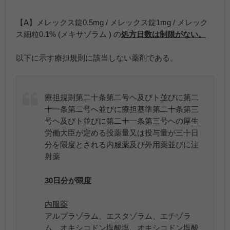
【A】メレックス錠0.5mg / メレックス錠1mg / メレック
ス細粒0.1% (メキサゾラム ) の
処方日数は制限がない。
以下に示す療担規則に該当しない薬剤である。
療担規則第二十条第二号ヘ及びト並びに第二
十一条第二号へ並びに療担基準第二十条第三
号ヘ及びト並びに第二十一条第三号ヘの厚生
労働大臣が定める投薬量又は投与量が三十日
分を限度とされる内服薬及び外用薬並びに注
射薬
30日分が限度
内服薬
アルプラゾラム、エスタゾラム、エチゾラ
ム、オキシコドン塩酸塩、オキシコドン塩酸