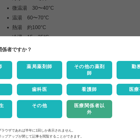
微温湯 30〜40°C
温湯 60〜70°C
熱湯 約100°C
冷浸 15〜25°C
温浸 35 〜45°C
関係者ですか？
師
薬局薬剤師
その他の薬剤
勤
師
歯科医
看護師
医療
生
その他
医療関係者以
外
ブラウザであれば半年に1回しか表示されません。
ポップアップが閉じて記事を閲覧することができます。