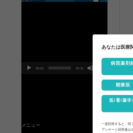
動
画
プ
あなたは医療
レ
ー
ヤ
病院薬剤
ー
00:00
00:31
開業医
医/看/薬学
一度回答すると、同
メニュー
アンケート回答後は