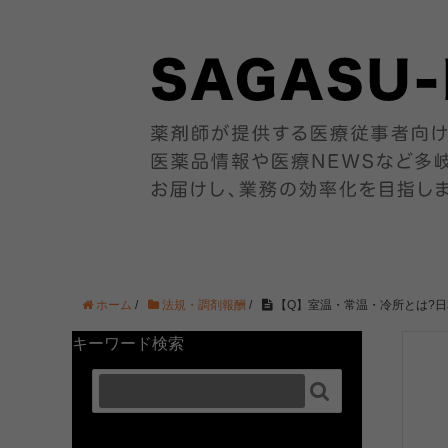
ホーム
/
法規・調剤報酬
/
【Q】室温・常温・冷所とは?
キーワード検索
