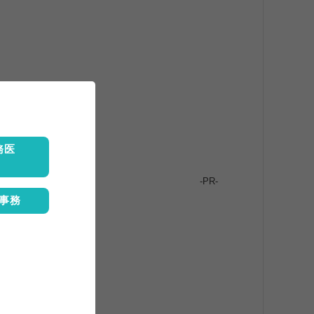
務医
-PR-
事務