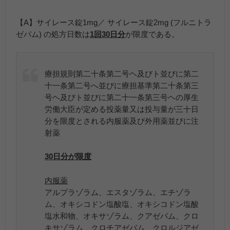
【A】サイレース錠1mg／ サイレース錠2mg (フルニトラ
ゼパム) の処方日数は
1回30日分
が限度である。
療担規則第二十条第二号ヘ及びト並びに第二
十一条第二号へ並びに療担基準第二十条第三
号ヘ及びト並びに第二十一条第三号ヘの厚生
労働大臣が定める投薬量又は投与量が三十日
分を限度とされる内服薬及び外用薬並びに注
射薬
30日分が限度
内服薬
アルプラゾラム、エスタゾラム、エチゾラ
ム、オキシコドン塩酸塩、オキシコドン塩酸
塩水和物、オキサゾラム、クアゼパム、クロ
キサゾラム、クロチアゼパム、クロルジアゼ