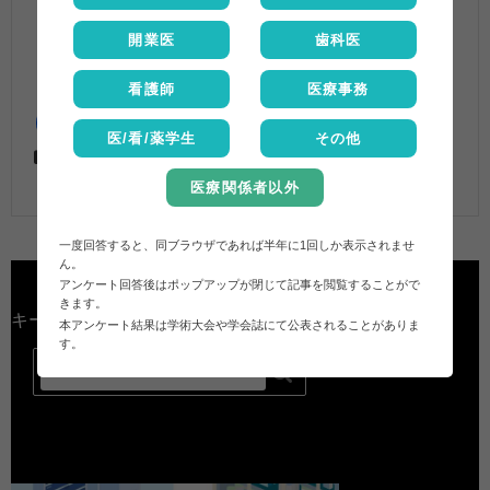
開業医
歯科医
看護師
医療事務
医/看/薬学生
その他
法規・調剤報酬
サイレース
,
処方日数制限
医療関係者以外
一度回答すると、同ブラウザであれば半年に1回しか表示されませ
ん。
アンケート回答後はポップアップが閉じて記事を閲覧することがで
きます。
キーワード検索
本アンケート結果は学術大会や学会誌にて公表されることがありま
す。
