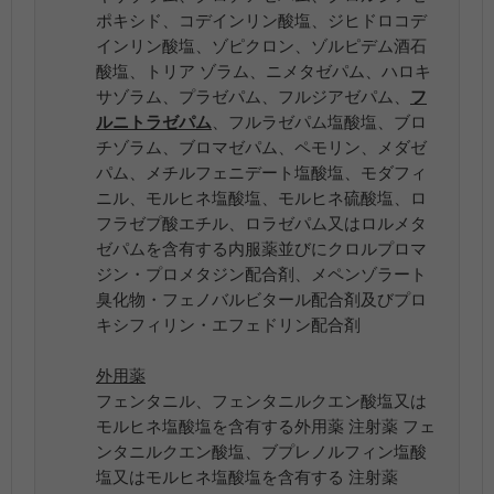
ポキシド、コデインリン酸塩、ジヒドロコデ
インリン酸塩、ゾピクロン、ゾルピデム酒石
酸塩、トリア ゾラム、ニメタゼパム、ハロキ
サゾラム、プラゼパム、フルジアゼパム、
フ
ルニトラゼパム
、フルラゼパム塩酸塩、ブロ
チゾラム、ブロマゼパム、ペモリン、メダゼ
パム、メチルフェニデート塩酸塩、モダフィ
ニル、モルヒネ塩酸塩、モルヒネ硫酸塩、ロ
フラゼプ酸エチル、ロラゼパム又はロルメタ
ゼパムを含有する内服薬並びにクロルプロマ
ジン・プロメタジン配合剤、メペンゾラート
臭化物・フェノバルビタール配合剤及びプロ
キシフィリン・エフェドリン配合剤
外用薬
フェンタニル、フェンタニルクエン酸塩又は
モルヒネ塩酸塩を含有する外用薬 注射薬 フェ
ンタニルクエン酸塩、ブプレノルフィン塩酸
塩又はモルヒネ塩酸塩を含有する 注射薬