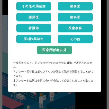
その他の薬剤師
勤務医
開業医
歯科医
看護師
医療事務
医/看/薬学生
その他
医療関係者以外
一度回答すると、同ブラウザであれば半年に1回しか表示されませ
ん。
アンケート回答後はポップアップが閉じて記事を閲覧することがで
きます。
本アンケート結果は学術大会や学会誌にて公表されることがありま
す。