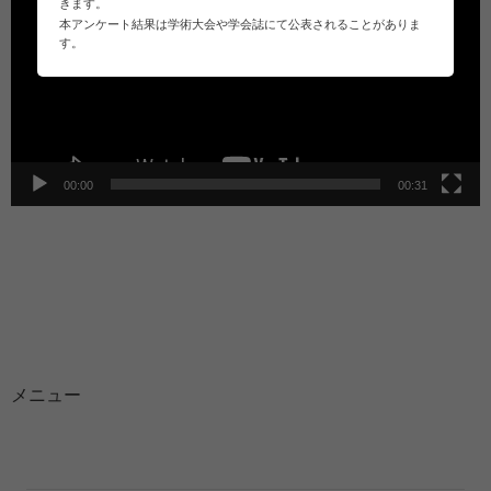
プ
きます。
レ
本アンケート結果は学術大会や学会誌にて公表されることがありま
す。
ー
ヤ
ー
00:00
00:31
メニュー
医療ニュース