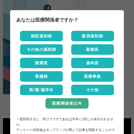
あなたは医療関係者ですか？
病院薬剤師
薬局薬剤師
その他の薬剤師
勤務医
開業医
歯科医
看護師
医療事務
医/看/薬学生
その他
医療関係者以外
一度回答すると、同ブラウザであれば半年に1回しか表示されませ
動
ん。
画
アンケート回答後はポップアップが閉じて記事を閲覧することがで