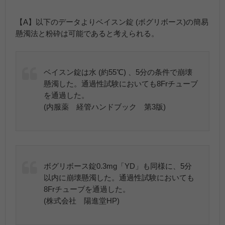
【A】以下のデータよりベイスン錠 (ボグリボース)の簡易
懸濁法と粉砕は可能であると考えられる。
ベイスン錠は水 (約55℃) 、5分の条件で崩壊
懸濁した。通過性試験においても8Frチューブ
を通過した。
(内服薬 経管ハンドブック 第3版)
ボグリボース錠0.3mg「YD」も同様に、5分
以内に崩壊懸濁した。通過性試験においても
8Frチューブを通過した。
(株式会社 陽進堂HP)