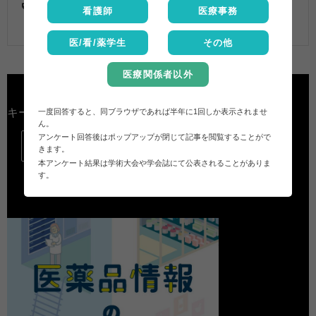
ベイスン
,
ボグリボース
,
簡易懸濁法
,
粉砕
看護師
医療事務
医/看/薬学生
その他
医療関係者以外
キーワード検索
一度回答すると、同ブラウザであれば半年に1回しか表示されませ
ん。
アンケート回答後はポップアップが閉じて記事を閲覧することがで

きます。
本アンケート結果は学術大会や学会誌にて公表されることがありま
す。