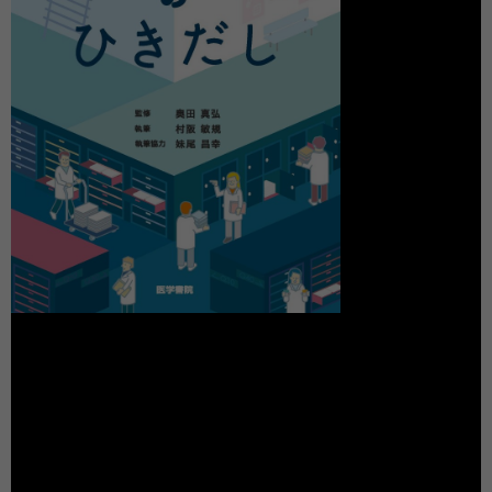
動
画
プ
レ