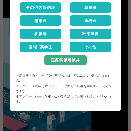
その他の薬剤師
勤務医
開業医
歯科医
看護師
医療事務
医/看/薬学生
その他
医療関係者以外
一度回答すると、同ブラウザであれば半年に1回しか表示されませ
ん。
アンケート回答後はポップアップが閉じて記事を閲覧することがで
きます。
本アンケート結果は学術大会や学会誌にて公表されることがありま
す。