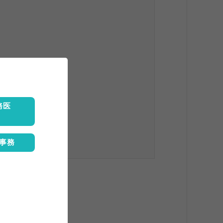
務医
事務