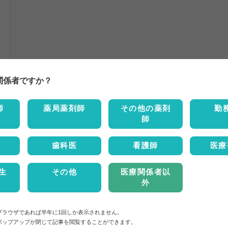
関係者ですか？
師
薬局薬剤師
その他の薬剤
勤
師
歯科医
看護師
医療
生
その他
医療関係者以
外
ブラウザであれば半年に1回しか表示されません。
ポップアップが閉じて記事を閲覧することができます。