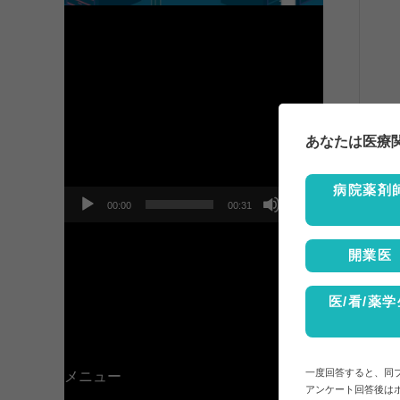
動
画
プ
あなたは医療
レ
ー
ヤ
病院薬剤
ー
00:00
00:31
開業医
医/看/薬学
一度回答すると、同
メニュー
アンケート回答後は