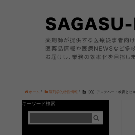
ホーム
/
製剤学的特性情報
/
【Q】アンテベート軟膏とヒ
キーワード検索
