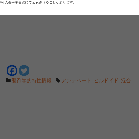
学術大会や学会誌にて公表されることがあります。
製剤学的特性情報
アンテベート
,
ヒルドイド
,
混合