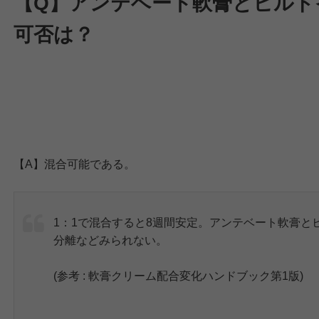
【Q】アンテベート軟膏とヒルド
可否は？
【A】混合可能である。
1：1で混合すると8週間安定。アンテベート軟膏と
分離などみられない。
(参考 : 軟膏クリーム配合変化ハンドブック第1版)