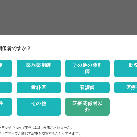
関係者ですか？
師
薬局薬剤師
その他の薬剤
勤
師
歯科医
看護師
医療
生
その他
医療関係者以
外
ブラウザであれば半年に1回しか表示されません。
ポップアップが閉じて記事を閲覧することができます。