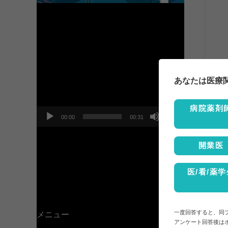
動
画
プ
あなたは医療
レ
ー
ヤ
病院薬剤
ー
00:00
00:31
開業医
医/看/薬学
一度回答すると、同
メニュー
アンケート回答後は