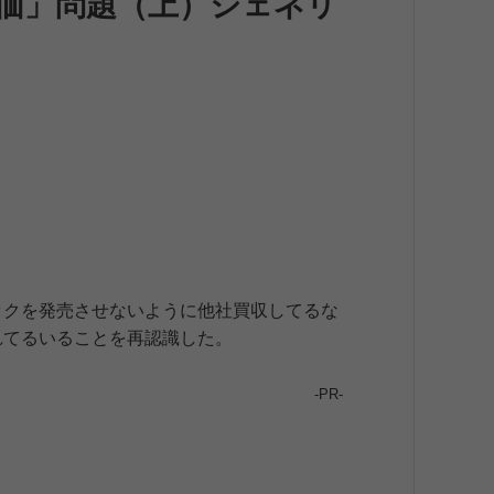
薬価」問題（上）ジェネリ
ックを発売させないように他社買収してるな
れてるいることを再認識した。
-PR-