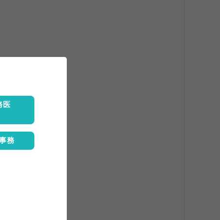
務医
事務