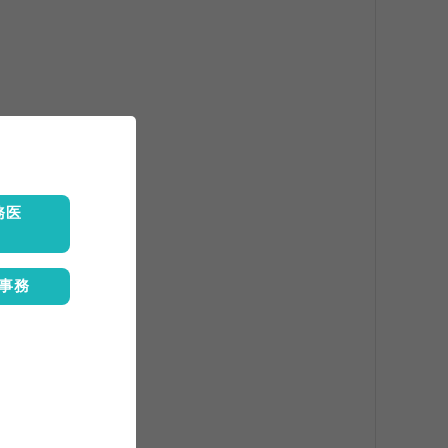
務医
事務