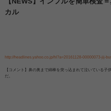
【NEWS】インフルを簡単検査
カル
http://headlines.yahoo.co.jp/hl?a=20161128-00000073-jij-bu
【コメント】鼻の奥まで綿棒を突っ込まれて泣いている子
だ。