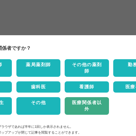
関係者ですか？
師
薬局薬剤師
その他の薬剤
勤
師
歯科医
看護師
医療
生
その他
医療関係者以
外
ブラウザであれば半年に1回しか表示されません。
ポップアップが閉じて記事を閲覧することができます。