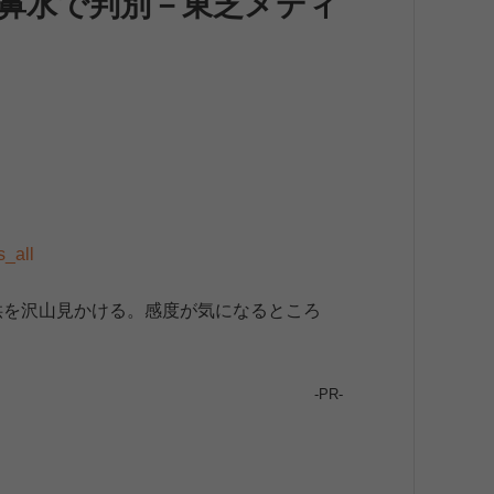
＝鼻水で判別－東芝メディ
s_all
供を沢山見かける。感度が気になるところ
-PR-