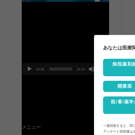
動
画
プ
あなたは医療
レ
ー
ヤ
病院薬剤
ー
00:00
00:31
開業医
医/看/薬学
一度回答すると、同
メニュー
アンケート回答後は