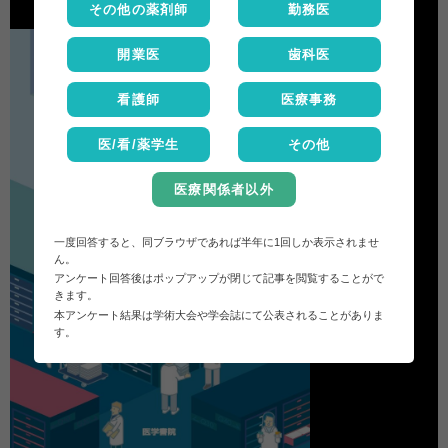
その他の薬剤師
勤務医
開業医
歯科医
看護師
医療事務
医/看/薬学生
その他
医療関係者以外
一度回答すると、同ブラウザであれば半年に1回しか表示されませ
ん。
アンケート回答後はポップアップが閉じて記事を閲覧することがで
きます。
本アンケート結果は学術大会や学会誌にて公表されることがありま
す。