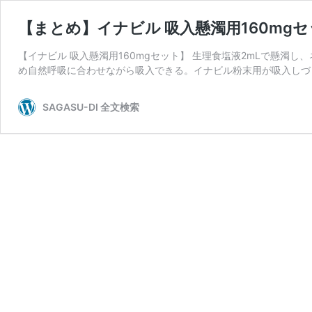
【まとめ】イナビル 吸入懸濁用160mg
【イナビル 吸入懸濁用160mgセット】 生理食塩液2mLで懸濁
め自然呼吸に合わせながら吸入できる。イナビル粉末用が吸入しづら
SAGASU-DI 全文検索